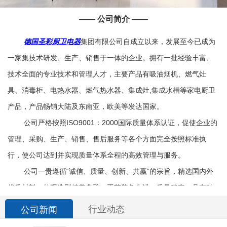
—— 公司简介 ——
德国圣彩厨卫电器
集团有限公司自成立以来，发展至今已成为
一家集技术研发、生产、销售于一体的企业。拥有一批经验丰富、
技术全面的专业技术和管理人才，主要产品有吸油烟机、燃气灶
具、消毒柜、电热水器、燃气热水器、集成灶,集成水槽等家电厨卫
产品，产品畅销大陆及东南亚，欧美等发达国家。
公司严格按照ISO9001：2000国际质量体系认证，促使企业的
管理、采购、生产、销售、售后服务等各个方面完全按照标准执
行，使公司达到并实现质量体系全程的高效管理与服务。
公司一贵遵循“诚信、质量、创新、共赢”的宗旨，精选国内外
优质材料，外观造型精美典雅，工艺装备先进，质量稳定，具有独
特的产品形象。我们本着真诚的合作精神，深受国内外客商及消费
行业动态
公司新闻
者的好评和信赖。今后企业将继续以高质量、高品味为发展目标，