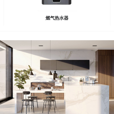
燃气热水器