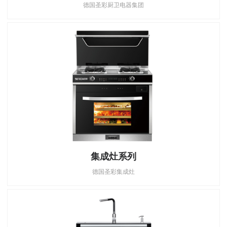
德国圣彩厨卫电器集团
集成灶系列
德国圣彩集成灶