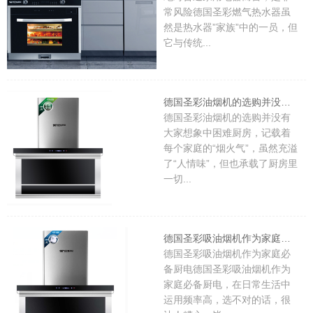
常风险德国圣彩燃气热水器虽
然是热水器”家族”中的一员，但
它与传统...
德国圣彩油烟机的选购并没有大家想象中困难
德国圣彩油烟机的选购并没有
大家想象中困难厨房，记载着
每个家庭的“烟火气”，虽然充溢
了“人情味”，但也承载了厨房里
一切...
德国圣彩吸油烟机作为家庭必备厨电
德国圣彩吸油烟机作为家庭必
备厨电德国圣彩吸油烟机作为
家庭必备厨电，在日常生活中
运用频率高，选不对的话，很