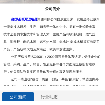
—— 公司简介 ——
德国圣彩厨卫电器
集团有限公司自成立以来，发展至今已成为
一家集技术研发、生产、销售于一体的企业。拥有一批经验丰富、
技术全面的专业技术和管理人才，主要产品有吸油烟机、燃气灶
具、消毒柜、电热水器、燃气热水器、集成灶,集成水槽等家电厨卫
产品，产品畅销大陆及东南亚，欧美等发达国家。
公司严格按照ISO9001：2000国际质量体系认证，促使企业的
管理、采购、生产、销售、售后服务等各个方面完全按照标准执
行，使公司达到并实现质量体系全程的高效管理与服务。
公司一贵遵循“诚信、质量、创新、共赢”的宗旨，精选国内外
优质材料，外观造型精美典雅，工艺装备先进，质量稳定，具有独
特的产品形象。我们本着真诚的合作精神，深受国内外客商及消费
行业动态
公司新闻
者的好评和信赖。今后企业将继续以高质量、高品味为发展目标，