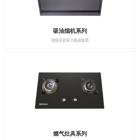
吸油烟机系列
德国圣彩厨卫电器集团
燃气灶具系列