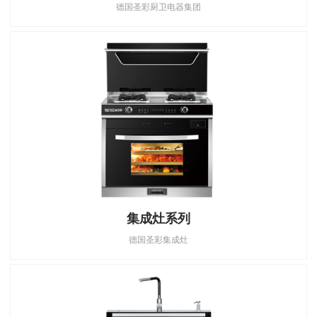
德国圣彩厨卫电器集团
集成灶系列
德国圣彩集成灶