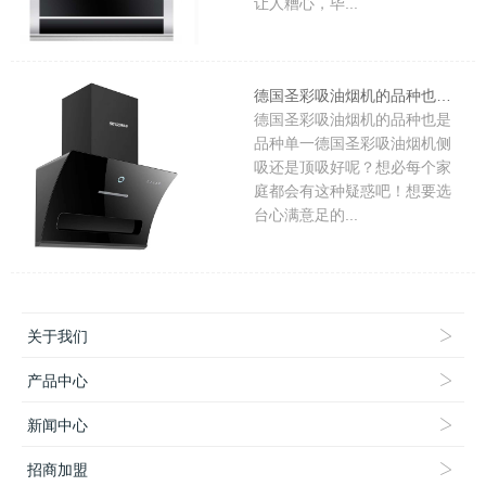
让人糟心，毕...
德国圣彩吸油烟机的品种也是品种单一
德国圣彩吸油烟机的品种也是
品种单一德国圣彩吸油烟机侧
吸还是顶吸好呢？想必每个家
庭都会有这种疑惑吧！想要选
台心满意足的...
关于我们
产品中心
新闻中心
招商加盟